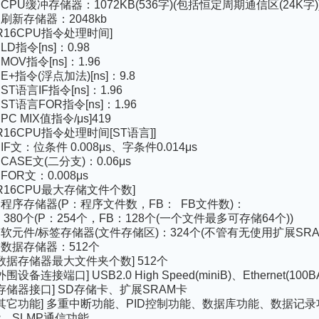
 CPU缓冲存储器：1072KB(536字)(包括恒定周期通信区(24K字)
 刷新存储器：2048kb
R16CPU指令处理时间]
 LD指令[ns]：0.98
 MOV指令[ns]：1.96
 E+指令(浮点加法)[ns]：9.8
 ST语言IF指令[ns]：1.96
 ST语言FOR指令[ns]：1.96
 PC MIX值指令/μs]419
R16CPU指令处理时间[ST语言]]
 IF文：位条件 0.008μs、字条件0.014μs
 CASE文(二分支)：0.06μs
 FOR文：0.008μs
R16CPU最大存储文件个数]
 程序存储器(P：程序文件数，FB： FB文件数)：
80个(P：254个，FB：128个(一个文件最多可存储64个))
 软元件/标签存储器(文件存储区)：324个(不管有无使用扩展SRA
 数据存储器：512个
数据存储器最大文件夹个数] 512个
外围设备连接端口] USB2.0 High Speed(miniB)、Ethernet(100B
存储器接口] SD存储卡、扩展SRAM卡
其它功能] 多重中断功能、PID控制功能、数据库功能、数据记
、SLMP通信功能