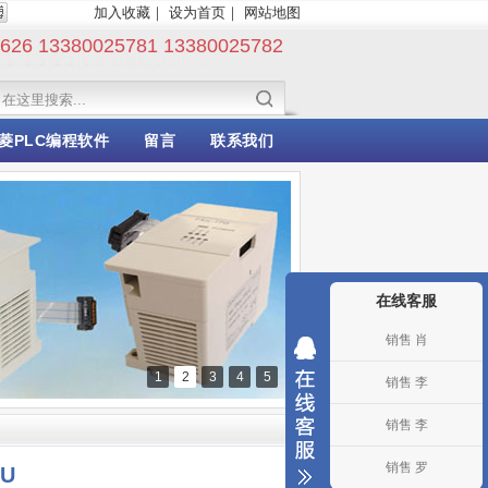
加入收藏
｜
设为首页
｜
网站地图
6 13380025781 13380025782
菱PLC编程软件
留言
联系我们
在线客服
销售 肖
1
2
3
4
5
销售 李
销售 李
销售 罗
PU