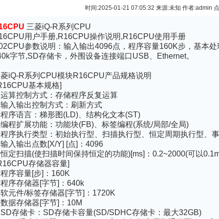
时间:2025-01-21 07:05:32 来源:未知 作者:admin 
16CPU
三菱iQ-R系列CPU
16CPU用户手册,R16CPU操作说明,R16CPU使用手册
02CPU参数说明：输入输出4096点，程序容量160K步，基本处理时间
40k字节,SD存储卡，外围设备连接端口USB、Ethernet。
菱iQ-R系列CPU模块R16CPU产品规格说明
R16CPU基本规格]
 运算控制方式：存储程序反复运算
 输入输出控制方式：刷新方式
 程序语言：梯形图(LD)、结构化文本(ST)
 编程扩展功能：功能块(FB)、标签编程(系统/局部/全局)
. 程序执行类型：初始执行型、扫描执行型、恒定周期执行型、
 输入输出点数[X/Y] [点]：4096
 恒定扫描(使扫描时间保持恒定的功能)[ms]：0.2~2000(可以0.
R16CPU存储器容量]
 程序容量[步]：160K
 程序存储器[字节]：640k
 软元件/标签存储器[字节]：1720K
 数据存储器[字节]：10M
 SD存储卡：SD存储卡容量(SD/SDHC存储卡：最大32GB)