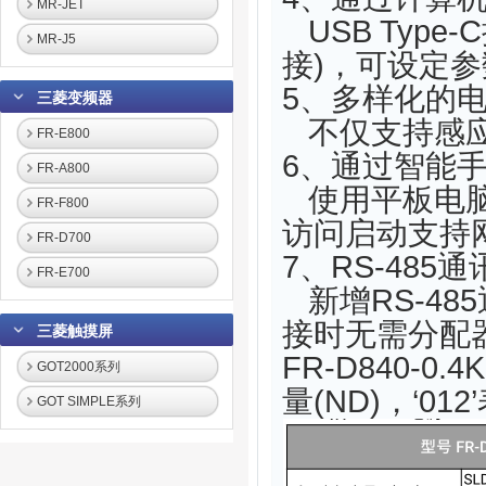
MR-JET
USB Typ
MR-J5
接)，可设定
5、多样化的
三菱变频器
不仅支持感应
FR-E800
6、通过智能
FR-A800
使用平板电脑
FR-F800
访问启动支持
FR-D700
7、RS-485
FR-E700
新增RS-4
接时无需分配
三菱触摸屏
FR-D840-0
GOT2000系列
量(ND)，‘0
GOT SIMPLE系列